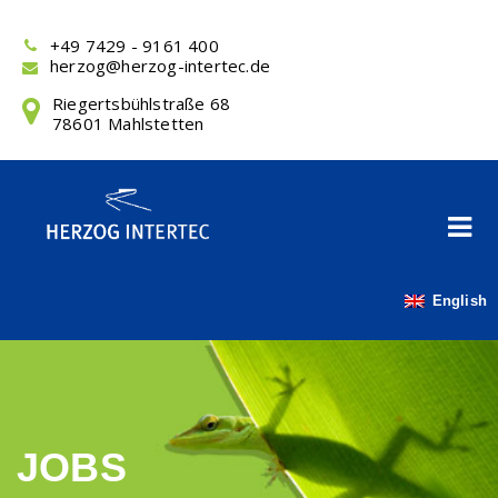
Skip
to
+49 7429 - 9161 400
content
herzog@herzog-intertec.de
Riegertsbühlstraße 68
78601 Mahlstetten
English
JOBS