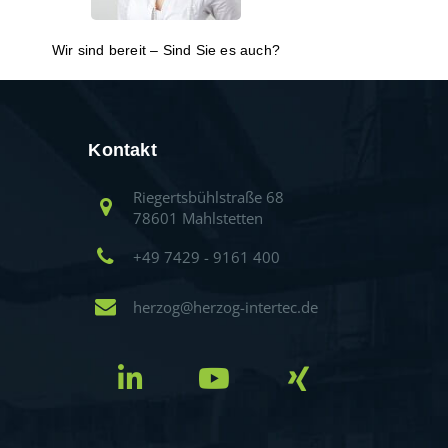
Wir sind bereit – Sind Sie es auch?
Kontakt
Riegertsbühlstraße 68
78601 Mahlstetten
+49 7429 - 9161 400
herzog@herzog-intertec.de