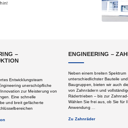
thin!
RING –
ENGINEERING – ZA
KTION
Neben einem breiten Spektrum
unterschiedlichster Bauteile un
iertes Entwicklungsteam
Baugruppen, bieten wir auch di
Engineering unerschöpfliche
von Zahnrädern und vollständi
d Innovation zur Meisterung von
Rädertrieben – bis zur Zahnrad-
ngen. Eine schnelle
Wählen Sie frei aus, ob Sie für 
e und breit gefächerte
Anwendung …
chlüsselbereichen
Zu Zahnräder
ion