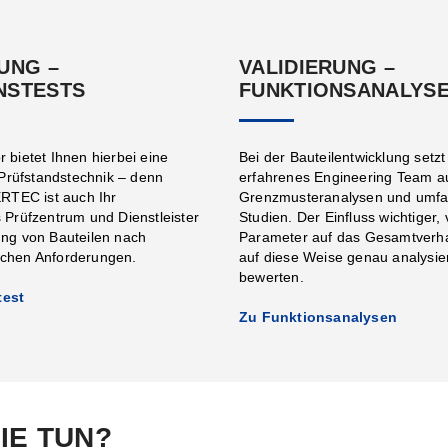
UNG –
VALIDIERUNG –
NSTESTS
FUNKTIONSANALYS
r bietet Ihnen hierbei eine
Bei der Bauteilentwicklung setzt
rüfstandstechnik – denn
erfahrenes Engineering Team auf
TEC ist auch Ihr
Grenzmusteranalysen und umfa
s Prüfzentrum und Dienstleister
Studien. Der Einfluss wichtiger, 
ung von Bauteilen nach
Parameter auf das Gesamtverhal
schen Anforderungen.
auf diese Weise genau analysie
bewerten.
test
Zu Funktionsanalysen
IE TUN?