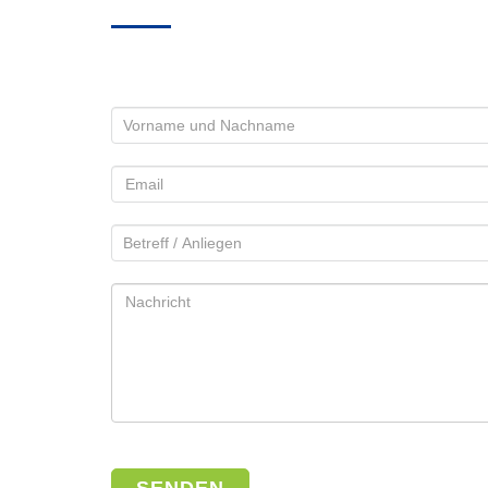
Bitte
lasse
dieses
Feld
leer.
Bitte
lasse