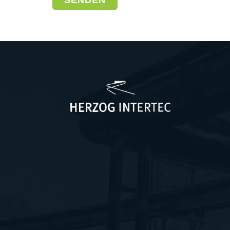
dieses
Feld
leer.