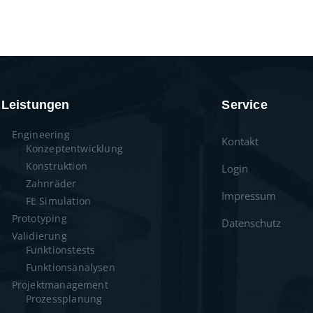
Leistungen
Service
Engineering
Kontakt
Konzeptentwicklung
Konstruktion
Login
Zahnräder
Impressum
FE Simulation
Prototyping
Datenschutz
Validierung
Funktionstests
Funktionsanalysen
Projektmanagement
Prozessplanung