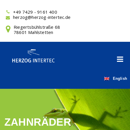
Skip
to
+49 7429 - 9161 400
content
herzog@herzog-intertec.de
Riegertsbühlstraße 68
78601 Mahlstetten
English
ZAHNRÄDER