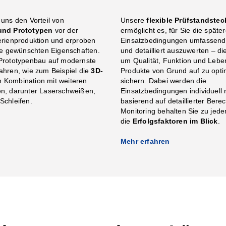
 uns den Vorteil von
Unsere
flexible Prüfstandstec
 und Prototypen
vor der
ermöglicht es, für Sie die späte
erienproduktion und erproben
Einsatzbedingungen umfassend 
die gewünschten Eigenschaften.
und detailliert auszuwerten – d
 Prototypenbau auf modernste
um Qualität, Funktion und Lebe
ahren, wie zum Beispiel die
3D-
Produkte von Grund auf zu opti
n Kombination mit weiteren
sichern. Dabei werden die
en, darunter Laserschweißen,
Einsatzbedingungen individuell 
Schleifen.
basierend auf detaillierter Ber
Monitoring behalten Sie zu jed
n
die
Erfolgsfaktoren im Blick
.
Mehr erfahren