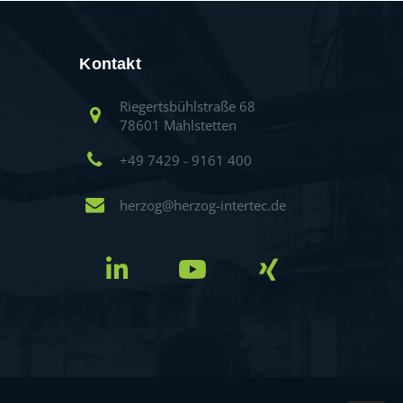
Kontakt
Riegertsbühlstraße 68
78601 Mahlstetten
+49 7429 - 9161 400
herzog@herzog-intertec.de