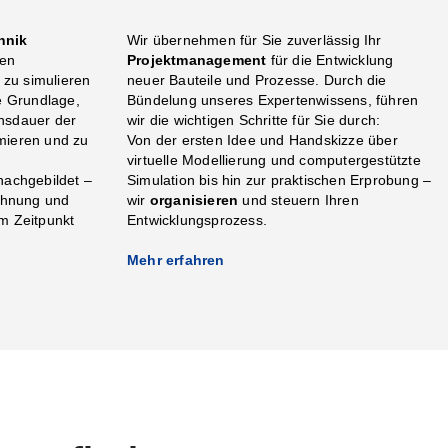
hnik
Wir übernehmen für Sie zuverlässig Ihr
ren
Projektmanagement
für die Entwicklung
zu simulieren
neuer Bauteile und Prozesse. Durch die
ie Grundlage,
Bündelung unseres Expertenwissens, führen
nsdauer der
wir die wichtigen Schritte für Sie durch:
mieren und zu
Von der ersten Idee und Handskizze über
virtuelle Modellierung und computergestützte
nachgebildet –
Simulation bis hin zur praktischen Erprobung –
echnung und
wir
organisieren
und steuern Ihren
em Zeitpunkt
Entwicklungsprozess.
Mehr erfahren