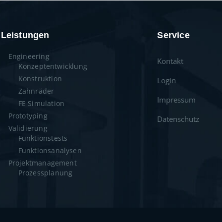
Leistungen
Service
Engineering
Kontakt
Konzeptentwicklung
Konstruktion
Login
Zahnräder
Impressum
FE Simulation
Prototyping
Datenschutz
Validierung
Funktionstests
Funktionsanalysen
Projektmanagement
Prozessplanung