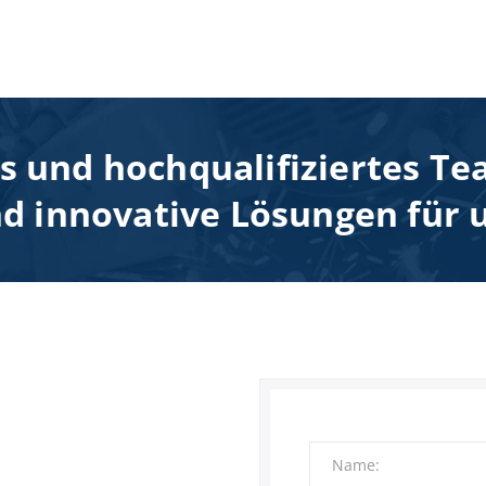
s und hochqualifiziertes Te
nd innovative Lösungen für
Bitte
lasse
dieses
Name
Feld
leer.