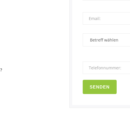
Email
Betreff
Bitte
Telefonnummer
lasse
dieses
h?
Feld
leer.