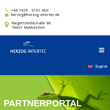
Skip
to
+49 7429 - 9161 400
content
herzog@herzog-intertec.de
Riegertsbühlstraße 68
78601 Mahlstetten
English
PARTNERPORTAL