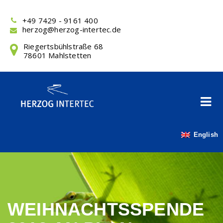
Skip
to
+49 7429 - 9161 400
content
herzog@herzog-intertec.de
Riegertsbühlstraße 68
78601 Mahlstetten
English
WEIHNACHTSSPENDE