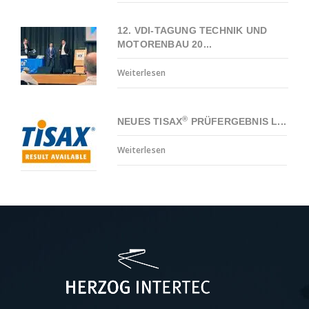
12. VDI-TAGUNG TECHNIK UND
MOTORENBAU 20...
Weiterlesen
®
NEUES TISAX
PRÜFERGEBNIS L...
Weiterlesen